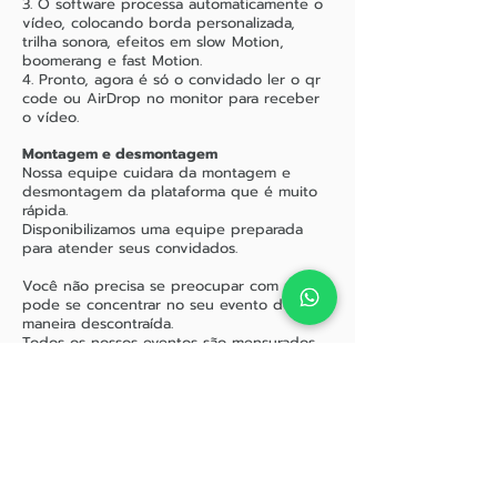
3. O software processa automaticamente o
vídeo, colocando borda personalizada,
trilha sonora, efeitos em slow Motion,
boomerang e fast Motion.
4. Pronto, agora é só o convidado ler o qr
code ou AirDrop no monitor para receber
o vídeo.
Montagem e desmontagem
Nossa equipe cuidara da montagem e
desmontagem da plataforma que é muito
rápida.
Disponibilizamos uma equipe preparada
para atender seus convidados.
Você não precisa se preocupar com nada e
pode se concentrar no seu evento de
maneira descontraída.
Todos os nossos eventos são mensurados.
Após o evento você receberá um
relatório
completo informando quanto a
plataforma ajudou no seu evento.